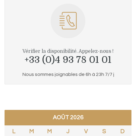
Vérifier la disponibilité. Appelez-nous !
+33 (0)4 93 78 01 01
Nous sommes joignables de 6h à 23h 7/7 j
AOÛT 2026
L
M
M
J
V
S
D